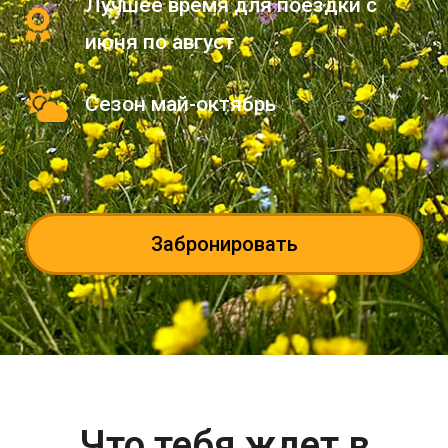
Лучшее время для поездки с
июня по август
Сезон май-октябрь
Забронировать
Что тебя ждет в